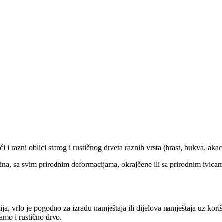
razni oblici starog i rustičnog drveta raznih vrsta (hrast, bukva, akacija
tina, sa svim prirodnim deformacijama, okrajčene ili sa prirodnim ivic
cija, vrlo je pogodno za izradu namještaja ili dijelova namještaja uz ko
amo i rustično drvo.