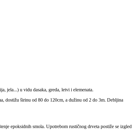
, jela...) u vidu dasaka, greda, letvi i elemenata.
ama, dostižu širinu od 80 do 120cm, a dužinu od 2 do 3m. Debljina
rištenje epoksidnih smola. Upotrebom rustičnog drveta postiže se izgled