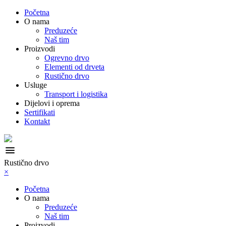
Početna
O nama
Preduzeće
Naš tim
Proizvodi
Ogrevno drvo
Elementi od drveta
Rustično drvo
Usluge
Transport i logistika
Dijelovi i oprema
Sertifikati
Kontakt
menu
Rustično drvo
×
Početna
O nama
Preduzeće
Naš tim
Proizvodi