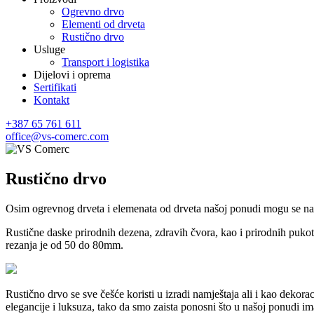
Ogrevno drvo
Elementi od drveta
Rustično drvo
Usluge
Transport i logistika
Dijelovi i oprema
Sertifikati
Kontakt
+387 65 761 611
office@vs-comerc.com
Rustično drvo
Osim ogrevnog drveta i elemenata od drveta našoj ponudi mogu se naći i 
Rustične daske prirodnih dezena, zdravih čvora, kao i prirodnih puko
rezanja je od 50 do 80mm.
Rustično drvo se sve češće koristi u izradi namještaja ali i kao dekora
elegancije i luksuza, tako da smo zaista ponosni što u našoj ponudi im